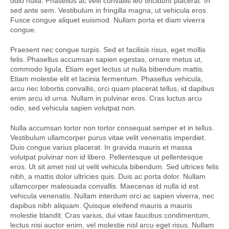
odio nulla. Phasellus ac velit convallis leo tincidunt placerat. In
sed ante sem. Vestibulum in fringilla magna, ut vehicula eros.
Fusce congue aliquet euismod. Nullam porta et diam viverra
congue.
Praesent nec congue turpis. Sed et facilisis risus, eget mollis
felis. Phasellus accumsan sapien egestas, ornare metus ut,
commodo ligula. Etiam eget lectus ut nulla bibendum mattis.
Etiam molestie elit et lacinia fermentum. Phasellus vehicula,
arcu nec lobortis convallis, orci quam placerat tellus, id dapibus
enim arcu id urna. Nullam in pulvinar eros. Cras luctus arcu
odio, sed vehicula sapien volutpat non.
Nulla accumsan tortor non tortor consequat semper et in tellus.
Vestibulum ullamcorper purus vitae velit venenatis imperdiet.
Duis congue varius placerat. In gravida mauris et massa
volutpat pulvinar non id libero. Pellentesque ut pellentesque
eros. Ut sit amet nisl ut velit vehicula bibendum. Sed ultrices felis
nibh, a mattis dolor ultricies quis. Duis ac porta dolor. Nullam
ullamcorper malesuada convallis. Maecenas id nulla id est
vehicula venenatis. Nullam interdum orci ac sapien viverra, nec
dapibus nibh aliquam. Quisque eleifend mauris a mauris
molestie blandit. Cras varius, dui vitae faucibus condimentum,
lectus nisi auctor enim, vel molestie nisl arcu eget risus. Nullam